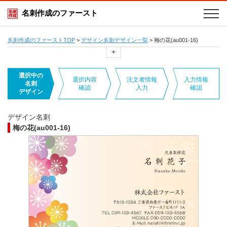
名刺作成のファースト
名刺作成のファーストTOP
>
デザイン名刺デザイン一覧
>
梅の花(au001-16)
+
選択中の
選択内容
注文者情報
入力情報
名刺
確認
入力
確認
デザイン
デザイン名刺
梅の花(au001-16)