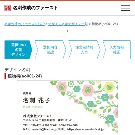
名刺作成のファースト
名刺作成のファーストTOP
>
デザイン名刺デザイン一覧
>
植物柄(ao001-24)
+
選択中の
選択内容
注文者情報
入力情報
名刺
確認
入力
確認
デザイン
デザイン名刺
植物柄(ao001-24)