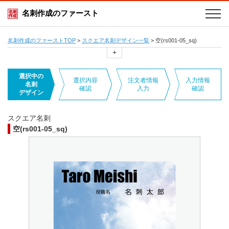
名刺作成のファースト
名刺作成のファーストTOP
>
スクエア名刺デザイン一覧
>
空(rs001-05_sq)
+
選択中の
選択内容
注文者情報
入力情報
名刺
確認
入力
確認
デザイン
スクエア名刺
空(rs001-05_sq)