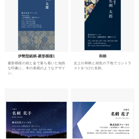
伊勢型紙柄-菱形模様1
和柄
菱形模様の紺と金で落ち着いた知的
左上の和柄と紺色の下地でコントラ
な印象に。本の表紙のようなデザイ
ストをつけた名刺。
ン。