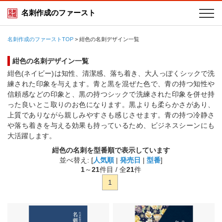
名刺作成のファースト
名刺作成のファーストTOP
>
紺色の名刺デザイン一覧
紺色の名刺デザイン一覧
紺色(ネイビー)は知性、清潔感、落ち着き、大人っぽくシックで洗
練された印象を与えます。青と黒を混ぜた色で、青の持つ知性や
信頼感などの印象と、黒の持つシックで洗練された印象を併せ持
った良いとこ取りのお色になります。黒よりも柔らかさがあり、
上質でありながら親しみやすさも感じさせます。青の持つ冷静さ
や落ち着きを与える効果も持っているため、ビジネスシーンにも
大活躍します。
紺色の名刺を型番順で表示しています
並べ替え: [
人気順
|
発売日
|
型番
]
1
～
21
件目 / 全
21
件
1