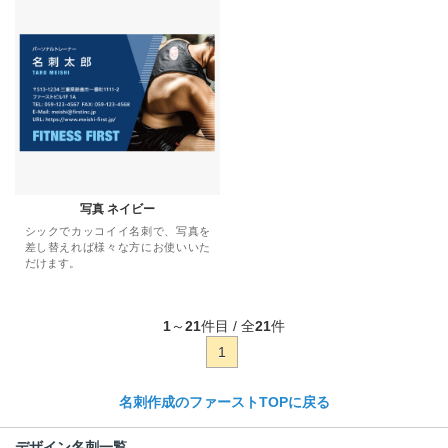
写真 ネイビー
シックでカッコイイ名刺で、写真を
差し替えれば様々な方にお使いいた
だけます。
1
～
21
件目 / 全
21
件
1
名刺作成のファーストTOPに戻る
デザイン名刺一覧