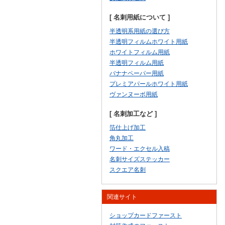
[ 名刺用紙について ]
半透明系用紙の選び方
半透明フィルムホワイト用紙
ホワイトフィルム用紙
半透明フィルム用紙
バナナペーパー用紙
プレミアパールホワイト用紙
ヴァンヌーボ用紙
[ 名刺加工など ]
箔仕上げ加工
角丸加工
ワード・エクセル入稿
名刺サイズステッカー
スクエア名刺
関連サイト
ショップカードファースト