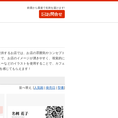
鈴鹿から最速で名刺を届けます!
お問合せ
提供するお店では、お店の雰囲気やコンセプト
とで、お店のイメージが湧きやすく、視覚的に
ヒーなどのイラストを使用することで、カフェ
を感じてもらえます！
並べ替え: [
人気順
|
発売日
|
型番
]