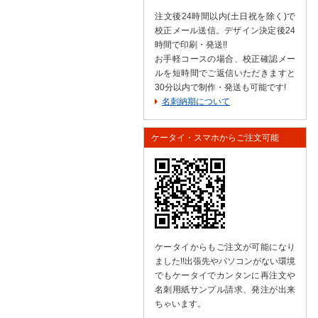
注文後24時間以内(土日祝を除く)で
校正メール送信。デザイン決定後24
時間で印刷・発送!!
お手軽コースの場合、校正確認メー
ルを短時間でご返信いただきますと
30分以内で制作・発送も可能です!
名刺納期について
ケータイ・スマホからご注文可能
ケータイからもご注文が可能になり
ました!!出張先やパソコンがない環境
でもケータイでカンタンに再注文や
名刺用紙サンプル請求、発注が出来
ちゃいます。