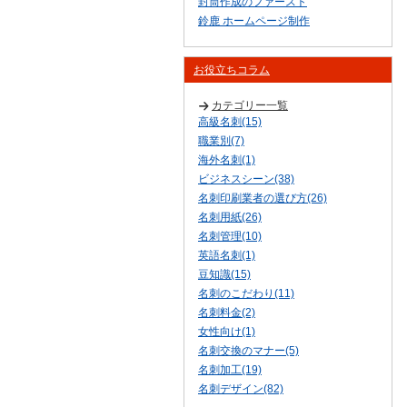
封筒作成のファースト
鈴鹿 ホームページ制作
お役立ちコラム
カテゴリー一覧
高級名刺(15)
職業別(7)
海外名刺(1)
ビジネスシーン(38)
名刺印刷業者の選び方(26)
名刺用紙(26)
名刺管理(10)
英語名刺(1)
豆知識(15)
名刺のこだわり(11)
名刺料金(2)
女性向け(1)
名刺交換のマナー(5)
名刺加工(19)
名刺デザイン(82)