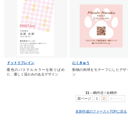
ドットリフレイン
にくきゅう
暖色のパステルカラーを散りばめ
動物の肉球をモチーフにしたデザ
た、優しく温かみのあるデザイン
ン
31
～
45
件目 / 全
45
件
前ページ
1
2
次ページ
名刺作成のファーストTOPに戻る