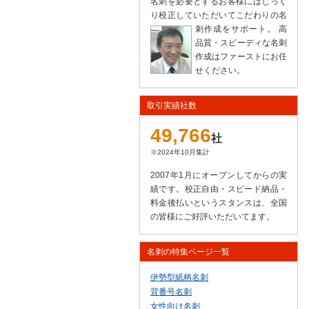
名刺を必要とするお客様にはじっく
り校正していただいてこだわりの名
刺作成をサポート。
高
品質・スピーディな名刺
作成はファーストにお任
せください。
取引実績社数
49,766
社
※2024年10月集計
2007年1月にオープンしてからの実
績です。校正自由・スピード納品・
料金後払いというスタンスは、全国
の皆様にご好評いただいてます。
名刺の特集ページ一覧
伊勢型紙柄名刺
背番号名刺
女性向け名刺