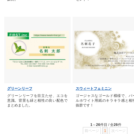
グリーンリーフ
スウィートフェミニン
グリーンリーフを目立たせ、エコを
ゴージャスなゴールド模様で、パ
意識。背景も緑と相性の良い配色で
ルホワイト用紙のキラキラ感と相
まとめました。
抜群です！
1
～
26
件目 / 全
26
件
前ページ
1
次ページ