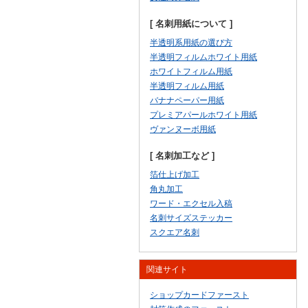
[ 名刺用紙について ]
半透明系用紙の選び方
半透明フィルムホワイト用紙
ホワイトフィルム用紙
半透明フィルム用紙
バナナペーパー用紙
プレミアパールホワイト用紙
ヴァンヌーボ用紙
[ 名刺加工など ]
箔仕上げ加工
角丸加工
ワード・エクセル入稿
名刺サイズステッカー
スクエア名刺
関連サイト
ショップカードファースト