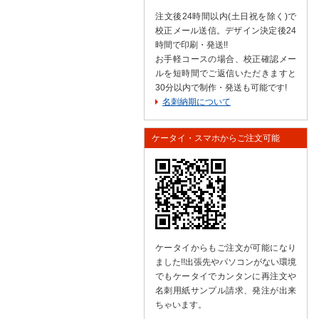
注文後24時間以内(土日祝を除く)で
校正メール送信。デザイン決定後24
時間で印刷・発送!!
お手軽コースの場合、校正確認メー
ルを短時間でご返信いただきますと
30分以内で制作・発送も可能です!
名刺納期について
ケータイ・スマホからご注文可能
ケータイからもご注文が可能になり
ました!!出張先やパソコンがない環境
でもケータイでカンタンに再注文や
名刺用紙サンプル請求、発注が出来
ちゃいます。