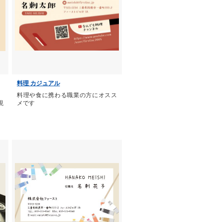
料理 カジュアル
、
料理や食に携わる職業の方にオスス
現
メです