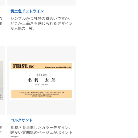
黄土色ドットライン
の
シンプルかつ独特の風合いですが、
印
どこか上品さも感じられるデザイン
が人気の一枚。
コルクサンド
界
見易さを追求したカラーデザイン。
ク
暖かい雰囲気のベージュがポイント
です。