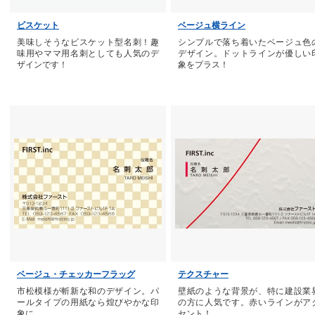
ビスケット
ベージュ横ライン
美味しそうなビスケット型名刺！趣
シンプルで落ち着いたベージュ色
味用やママ用名刺としても人気のデ
デザイン。ドットラインが優しい
ザインです！
象をプラス！
ベージュ・チェッカーフラッグ
テクスチャー
市松模様が斬新な和のデザイン。パ
壁紙のような背景が、特に建設業
ールタイプの用紙なら煌びやかな印
の方に人気です。赤いラインがア
象に。
セント！