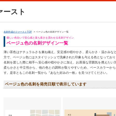
ァースト
名刺作成のファーストTOP
ベージュ色の名刺デザイン一覧
優しい色合いで安心感と落ち着きを漂わせる名刺デザイン
ベージュ色の名刺デザイン一覧
薄い茶色はナチュラルさを兼ね備え、安定感や穏やかさ、柔らかさ・温かみな
方で、ベージュ色にはスタイリッシュで洗練された印象も与える色となっており
名刺を渡した際に相手へ安心感や穏やかさに加え、お洒落な雰囲気を携えたい
柔らかさと中立性から、他の色との調和が取りやすいため、ベースカラーから
す。是非ともこの名刺一覧から『あなた好みの一枚』を見つけてください。
ベージュ色の名刺を発売日順で表示しています