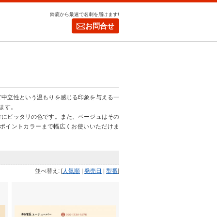
鈴鹿から最速で名刺を届けます!
お問合せ
ど中立性という温もりを感じる印象を与える一
ます。
方にピッタリの色です。また、ベージュはその
ポイントカラーまで幅広くお使いいただけま
並べ替え: [
人気順
|
発売日
|
型番
]