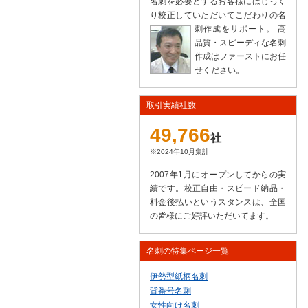
名刺を必要とするお客様にはじっく
り校正していただいてこだわりの名
刺作成をサポート。
高
品質・スピーディな名刺
作成はファーストにお任
せください。
取引実績社数
49,766
社
※2024年10月集計
2007年1月にオープンしてからの実
績です。校正自由・スピード納品・
料金後払いというスタンスは、全国
の皆様にご好評いただいてます。
名刺の特集ページ一覧
伊勢型紙柄名刺
背番号名刺
女性向け名刺