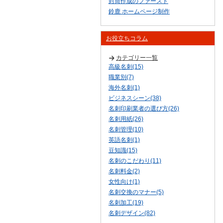
封筒作成のファースト
鈴鹿 ホームページ制作
お役立ちコラム
カテゴリー一覧
高級名刺(15)
職業別(7)
海外名刺(1)
ビジネスシーン(38)
名刺印刷業者の選び方(26)
名刺用紙(26)
名刺管理(10)
英語名刺(1)
豆知識(15)
名刺のこだわり(11)
名刺料金(2)
女性向け(1)
名刺交換のマナー(5)
名刺加工(19)
名刺デザイン(82)