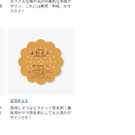
、
カラフルな梅の花が印象的な和風デ
現
ザイン。これには断然「和紙」がオ
ススメ！
ビスケット
ス
美味しそうなビスケット型名刺！趣
イ
味用やママ用名刺としても人気のデ
ザインです！