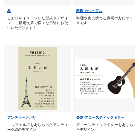
札
料理 カジュアル
しおりをイメージした型抜きデザイ
料理や食に携わる職業の方にオス
ン。ご指定次第で様々な用途にお使
メです
いいただけます！
アンティークパリ
楽器-アコースティックギター
エッフェル塔をあしらったアンティ
アコースティックギターをあしら
ーク調のデザイン
たデザイン。