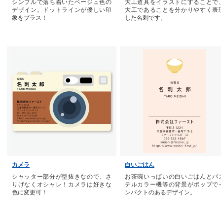
シンプルで落ち着いたベージュ色の
大工道具をイラストにすることで
デザイン。ドットラインが優しい印
大工であることを分かりやすく表
象をプラス！
した名刺です。
カメラ
白いごはん
シャッター部分が型抜きなので、さ
お茶碗いっぱいの白いごはんとパ
りげなくオシャレ！カメラは好きな
テルカラー機等の背景がポップで
色に変更可！
ンパクトのあるデザイン。