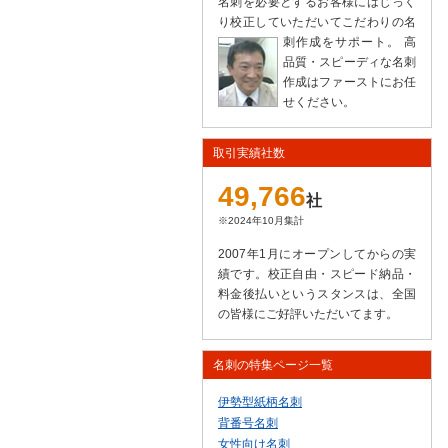
名刺を必要とするお客様にはじっく
り校正していただいてこだわりの名
刺作成をサポート。
高
品質・スピーディな名刺
作成はファーストにお任
せください。
取引実績社数
49,766
社
※2024年10月集計
2007年1月にオープンしてからの実
績です。校正自由・スピード納品・
料金後払いというスタンスは、全国
の皆様にご好評いただいてます。
名刺の特集ページ一覧
伊勢型紙柄名刺
背番号名刺
女性向け名刺