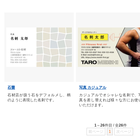
石畳
写真 カジュアル
石材店が扱う石をデフォルメし、柄
カジュアルでオシャレな名刺で、
のように表現した名刺です。
真を差し替えれば様々な方にお使
いただけます。
1
～
26
件目 / 全
26
件
前ページ
1
次ページ