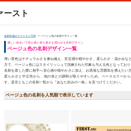
ァースト
名刺作成のファーストTOP
ベージュ色の名刺デザイン一覧
優しい色合いで安心感と落ち着きを漂わせる名刺デザイン
ベージュ色の名刺デザイン一覧
薄い茶色はナチュラルさを兼ね備え、安定感や穏やかさ、柔らかさ・温かみな
方で、ベージュ色にはスタイリッシュで洗練された印象も与える色となっており
名刺を渡した際に相手へ安心感や穏やかさに加え、お洒落な雰囲気を携えたい
柔らかさと中立性から、他の色との調和が取りやすいため、ベースカラーから
す。是非ともこの名刺一覧から『あなた好みの一枚』を見つけてください。
ベージュ色の名刺を人気順で表示しています