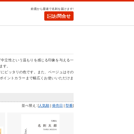
鈴鹿から最速で名刺を届けます!
お問合せ
ど中立性という温もりを感じる印象を与える一
ます。
方にピッタリの色です。また、ベージュはその
ポイントカラーまで幅広くお使いいただけま
並べ替え: [
人気順
|
発売日
|
型番
]