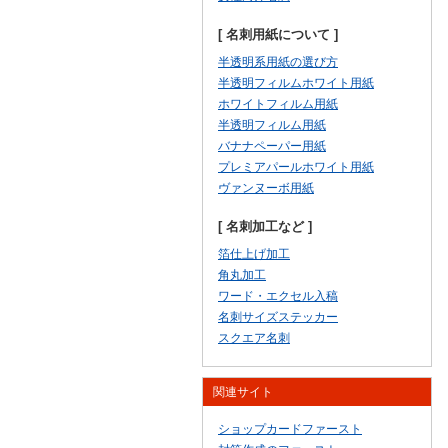
[ 名刺用紙について ]
半透明系用紙の選び方
半透明フィルムホワイト用紙
ホワイトフィルム用紙
半透明フィルム用紙
バナナペーパー用紙
プレミアパールホワイト用紙
ヴァンヌーボ用紙
[ 名刺加工など ]
箔仕上げ加工
角丸加工
ワード・エクセル入稿
名刺サイズステッカー
スクエア名刺
関連サイト
ショップカードファースト