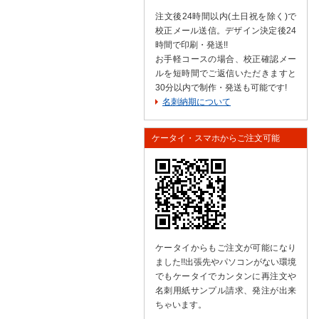
注文後24時間以内(土日祝を除く)で
校正メール送信。デザイン決定後24
時間で印刷・発送!!
お手軽コースの場合、校正確認メー
ルを短時間でご返信いただきますと
30分以内で制作・発送も可能です!
名刺納期について
ケータイ・スマホからご注文可能
ケータイからもご注文が可能になり
ました!!出張先やパソコンがない環境
でもケータイでカンタンに再注文や
名刺用紙サンプル請求、発注が出来
ちゃいます。