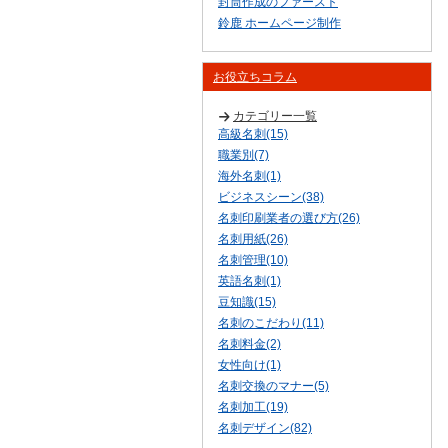
封筒作成のファースト
鈴鹿 ホームページ制作
お役立ちコラム
カテゴリー一覧
高級名刺(15)
職業別(7)
海外名刺(1)
ビジネスシーン(38)
名刺印刷業者の選び方(26)
名刺用紙(26)
名刺管理(10)
英語名刺(1)
豆知識(15)
名刺のこだわり(11)
名刺料金(2)
女性向け(1)
名刺交換のマナー(5)
名刺加工(19)
名刺デザイン(82)