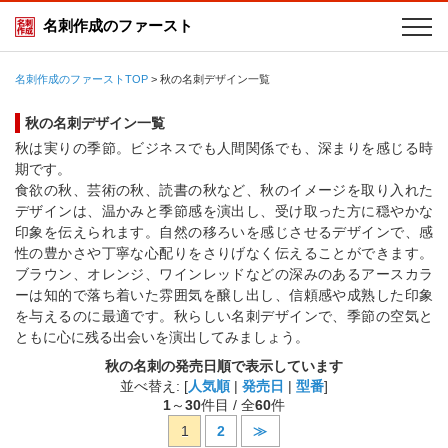
名刺作成のファースト
名刺作成のファーストTOP
>
秋の名刺デザイン一覧
秋の名刺デザイン一覧
秋は実りの季節。ビジネスでも人間関係でも、深まりを感じる時
期です。
食欲の秋、芸術の秋、読書の秋など、秋のイメージを取り入れた
デザインは、温かみと季節感を演出し、受け取った方に穏やかな
印象を伝えられます。自然の移ろいを感じさせるデザインで、感
性の豊かさや丁寧な心配りをさりげなく伝えることができます。
ブラウン、オレンジ、ワインレッドなどの深みのあるアースカラ
ーは知的で落ち着いた雰囲気を醸し出し、信頼感や成熟した印象
を与えるのに最適です。秋らしい名刺デザインで、季節の空気と
ともに心に残る出会いを演出してみましょう。
秋の名刺の発売日順で表示しています
並べ替え: [
人気順
|
発売日
|
型番
]
1
～
30
件目 / 全
60
件
1
2
≫