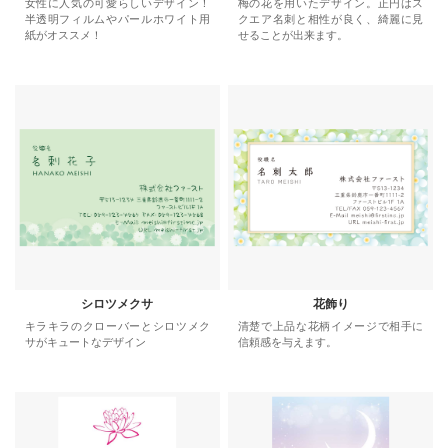
女性に人気の可愛らしいデザイン！
梅の花を用いたデザイン。正円はス
半透明フィルムやパールホワイト用
クエア名刺と相性が良く、綺麗に見
紙がオススメ！
せることが出来ます。
シロツメクサ
花飾り
キラキラのクローバーとシロツメク
清楚で上品な花柄イメージで相手に
サがキュートなデザイン
信頼感を与えます。