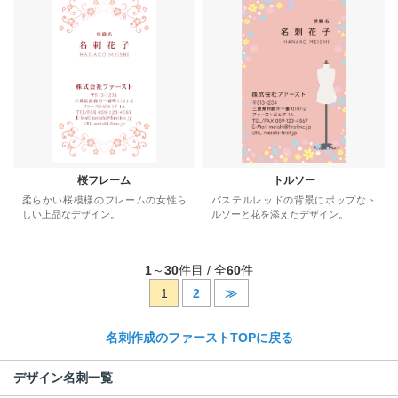
桜フレーム
トルソー
柔らかい桜模様のフレームの女性ら
パステルレッドの背景にポップなト
しい上品なデザイン。
ルソーと花を添えたデザイン。
1
～
30
件目 / 全
60
件
1
2
≫
名刺作成のファーストTOPに戻る
デザイン名刺一覧