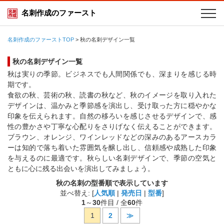
名刺作成のファースト
名刺作成のファーストTOP
>
秋の名刺デザイン一覧
秋の名刺デザイン一覧
秋は実りの季節。ビジネスでも人間関係でも、深まりを感じる時
期です。
食欲の秋、芸術の秋、読書の秋など、秋のイメージを取り入れた
デザインは、温かみと季節感を演出し、受け取った方に穏やかな
印象を伝えられます。自然の移ろいを感じさせるデザインで、感
性の豊かさや丁寧な心配りをさりげなく伝えることができます。
ブラウン、オレンジ、ワインレッドなどの深みのあるアースカラ
ーは知的で落ち着いた雰囲気を醸し出し、信頼感や成熟した印象
を与えるのに最適です。秋らしい名刺デザインで、季節の空気と
ともに心に残る出会いを演出してみましょう。
秋の名刺の型番順で表示しています
並べ替え: [
人気順
|
発売日
|
型番
]
1
～
30
件目 / 全
60
件
1
2
≫