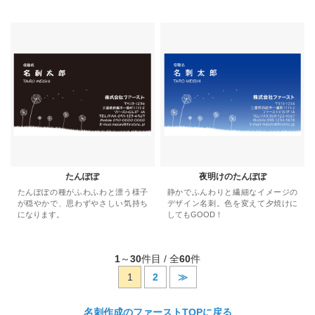
たんぽぽ
夜明けのたんぽぽ
たんぽぽの種がふわふわと漂う様子
静かでふんわりと繊細なイメージの
が穏やかで、思わずやさしい気持ち
デザイン名刺。色を変えて夕焼けに
になります。
してもGOOD！
1
～
30
件目 / 全
60
件
1
2
≫
名刺作成のファーストTOPに戻る